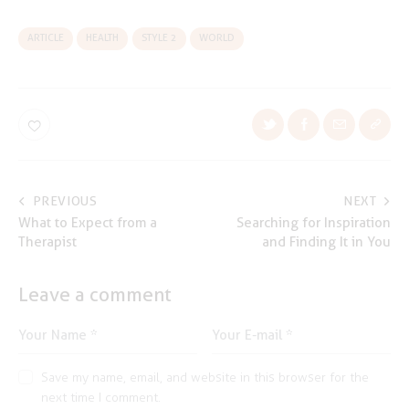
ARTICLE
HEALTH
STYLE 2
WORLD
Post
PREVIOUS
NEXT
What to Expect from a
Searching for Inspiration
navigation
Therapist
and Finding It in You
Leave a comment
Save my name, email, and website in this browser for the
next time I comment.