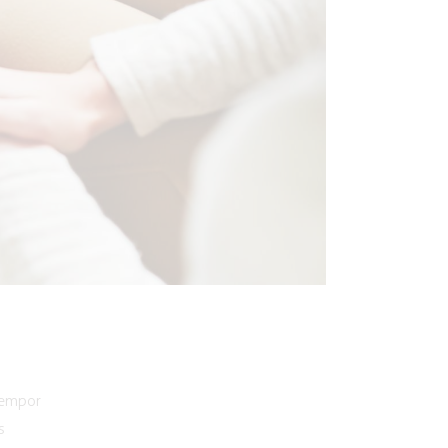
 tempor
s