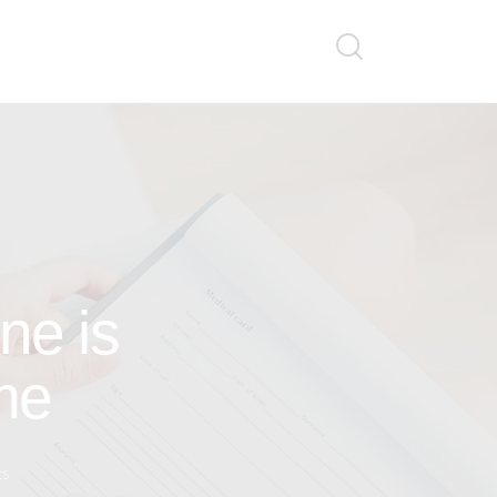
ne is
me
ts