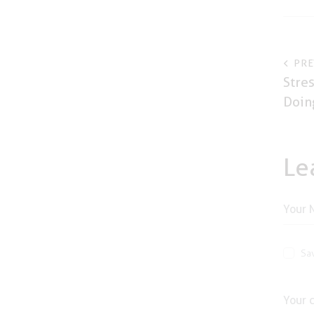
P
PRE
Stres
n
Doin
Le
Sa