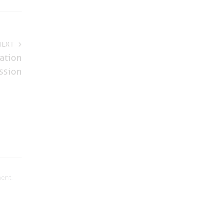
NEXT
ation
ssion
ment.