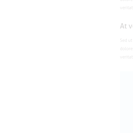
verita
At 
Sed ut
dolore
veritat