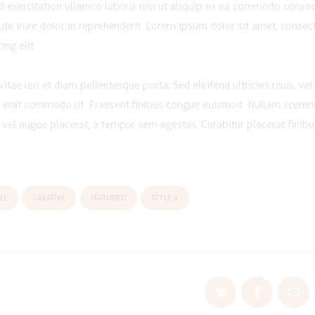
d exercitation ullamco laboris nisi ut aliquip ex ea commodo conse
ute irure dolor in reprehenderit. Lorem ipsum dolor sit amet, consec
ing elit.
vitae leo et diam pellentesque porta. Sed eleifend ultricies risus, vel
 erat commodo ut. Praesent finibus congue euismod. Nullam sceler
vel augue placerat, a tempor sem egestas. Curabitur placerat finibu
LE
CREATIVE
FEATURED
STYLE 1