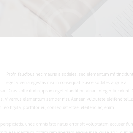
Proin faucibus nec mauris a sodales, sed elementum mi tincidunt
eget viverra egestas nisi in consequat. Fusce sodales augue a
an. Cras sollicitudin, ipsum eget blandit pulvinar. Integer tincidunt. 
s. Vivamus elementum semper nisi. Aenean vulputate eleifend tellu
 leo ligula, porttitor eu, consequat vitae, eleifend ac, enim.
 perspiciatis, unde omnis iste natus error sit voluptatem accusantiu
mque laudantium, totam rem aperiam eaque ipsa, quae ab illo inve