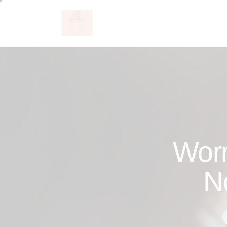
Worr
N