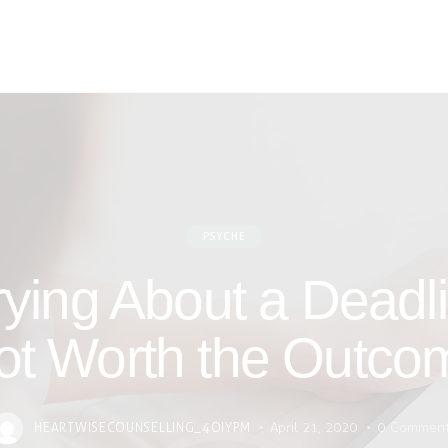
PSYCHE
ying About a Deadli
ot Worth the Outco
April 21, 2020
0
Commen
HEARTWISECOUNSELLING_4OIYPM