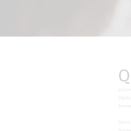
Q
accums
dapibu
Aenean
Sed ut
dolore