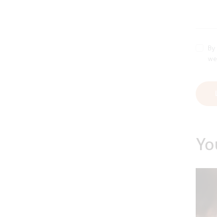
By 
we
Yo