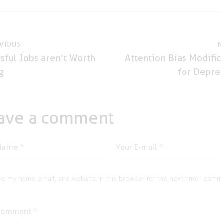
ost
VIOUS
sful Jobs aren’t Worth
Attention Bias Modific
avigation
g
for Depre
ave a comment
ve my name, email, and website in this browser for the next time I com