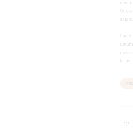
nostru
Duis a
adipisc
Etiam 
rutrum
massa 
lacus.
ARTIC