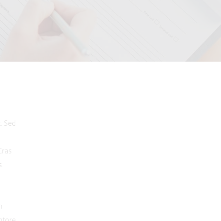
. Sed
Cras
s.
m
ntore